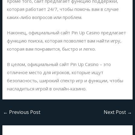
Кроме того, сайт предлагает функцию поддержки,
которая работает 24/7, чтобы помочь вам в случае
каких-либо вопросов или проблем.
Наконец, официальный сайт Pin Up Casino предлагает
функцию поиска, которая позволяет вам найти игру,
которая вам понравится, быстро и легко.
В целом, официальный сайт Pin Up Casino – это
отличное место для игроков, которые ищут
безопасность, широкий спектр игр и функции, чтобы
насладиться игрой в онлайн-казино.
←
Previous Post
Next Post
→