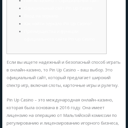
Пин Ап казино – Официальный сайт
Официальный сайт Pin Up Casino
Вход на зеркало
Как найти зеркало Pin Up Casino?
Преимущества и функции
официального сайта Pin Up Casino
Если вы ищете надежный и безопасный способ играть
в онлайн-казино, то Pin Up Casino – ваш выбор. Это
официальный сайт, который предлагает широкий
спектр игр, включая слоты, карточные игры и рулетку.
Pin Up Casino – это международная онлайн-казино,
которая была основана в 2016 году. Она имеет
лицензию на операцию от Мальтийской комиссии по
регулированию и лицензированию игорного бизнеса,