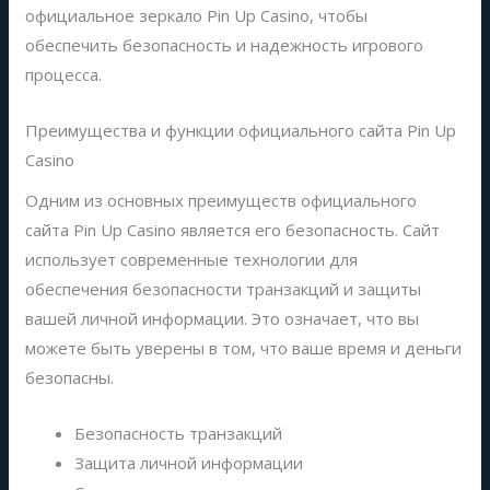
официальное зеркало Pin Up Casino, чтобы
обеспечить безопасность и надежность игрового
процесса.
Преимущества и функции официального сайта Pin Up
Casino
Одним из основных преимуществ официального
сайта Pin Up Casino является его безопасность. Сайт
использует современные технологии для
обеспечения безопасности транзакций и защиты
вашей личной информации. Это означает, что вы
можете быть уверены в том, что ваше время и деньги
безопасны.
Безопасность транзакций
Защита личной информации