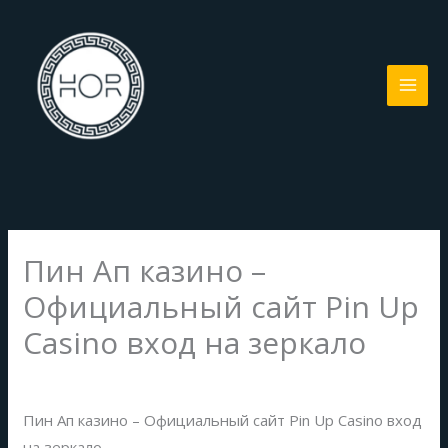
Skip
to
content
Пин Ап казино –
Официальный сайт Pin Up
Casino вход на зеркало
Leave a Comment
/
Blog
/ By
sage58361
Пин Ап казино – Официальный сайт Pin Up Casino вход
на зеркало