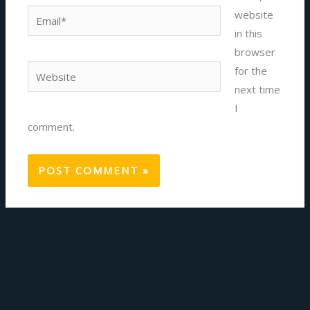
Email*
website
in this
browser
Website
for the
next time
I
comment.