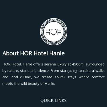
About HOR Hotel Hanle
HOR Hotel, Hanle offers serene luxury at 4500m, surrounded
by nature, stars, and silence. From stargazing to cultural walks
and local cuisine, we create soulful stays where comfort
meets the wild beauty of Hanle.
QUICK LINKS