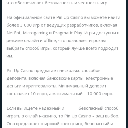
что обеспечивает безопасность и честность игр.
На официальном сайте Pin Up Casino вы можете найти
более 3 000 игр от ведущих разработчиков, включая
NetEnt, Microgaming и Pragmatic Play. Игры доступны в
режиме онлайн и offline, что позволяет игрокам
выбрать способ игры, который лучше всего подходит
им.
Pin Up Casino предлагает несколько способов
депозита, включая банковские карты, электронные
деньги и криптовалюты. Минимальный депозит
составляет 10 евро, а максимальный – 10 000 евро.
Если вы ищете надежный и
пинап
безопасный способ
играть в онлайн-казино, то Pin Up Casino – ваш выбор.
Она предлагает широкий спектр игр, безопасный и