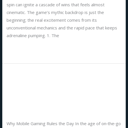
Mythic
spin can ignite a cascade of wins that feels almost
Reels
cinematic. The game’s mythic backdrop is just the
beginning; the real excitement comes from its
unconventional mechanics and the rapid pace that keeps
adrenaline pumping. 1. The
Read More »
Royal Reels 17: The
Royal
Reels
Mobile‑First Casino
17:
Experience for Quick Wins
The
Mobile‑First
Casino
Blog
/
sage58361
Experience
Why Mobile Gaming Rules the Day In the age of on‑the‑go
for