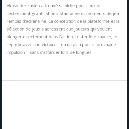
Alexander casino a trouvé sa niche pour ceux qui
Action
recherchent gratification instantanée et moments de jeu
en
remplis d’adrénaline. La conception de la plateforme et la
direct
sélection de jeux s’adressent aux joueurs qui veulent
pour
plonger directement dans l’action, tester leur chance, et
joueurs
repartir avec une victoire—ou un plan pour la prochaine
à
impulsion—sans s’attarder lors de longues
rythme
rapide
Read More »
BetPlay: Acción de Quick‑Hit
BetPlay:
Acción
Casino para Jugadores de
de
Sesiones Cortas
Quick‑Hit
Casino