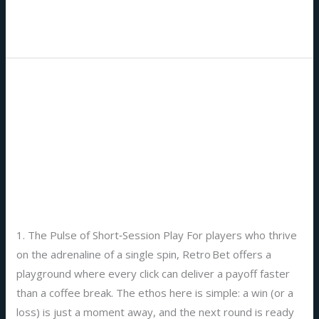
Read More »
Retro Bet Online Casino:
Retro
Bet
Quick‑Hit Slots and Instant
Online
Wins for Rapid‑Play
Casino:
Quick‑Hit
Enthusiasts
Slots
and
Blog
/
sage58361
Instant
1. The Pulse of Short‑Session Play For players who thrive
Wins
on the adrenaline of a single spin, Retro Bet offers a
for
playground where every click can deliver a payoff faster
Rapid‑Play
than a coffee break. The ethos here is simple: a win (or a
Enthusiasts
loss) is just a moment away, and the next round is ready