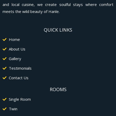
and local cuisine, we create soulful stays where comfort
meets the wild beauty of Hanle.
QUICK LINKS
Home
About Us
Gallery
Testimonials
Contact Us
ROOMS
Single Room
Twin