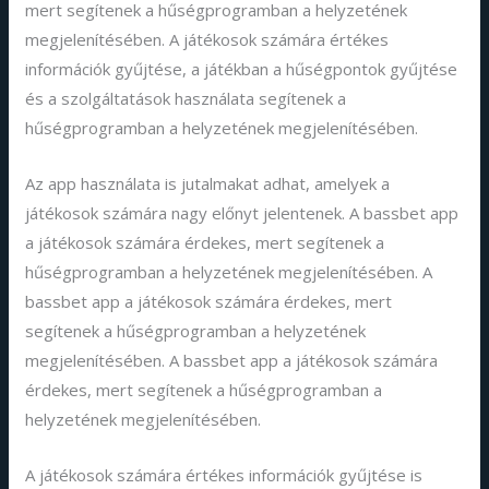
mert segítenek a hűségprogramban a helyzetének
megjelenítésében. A játékosok számára értékes
információk gyűjtése, a játékban a hűségpontok gyűjtése
és a szolgáltatások használata segítenek a
hűségprogramban a helyzetének megjelenítésében.
Az app használata is jutalmakat adhat, amelyek a
játékosok számára nagy előnyt jelentenek. A bassbet app
a játékosok számára érdekes, mert segítenek a
hűségprogramban a helyzetének megjelenítésében. A
bassbet app a játékosok számára érdekes, mert
segítenek a hűségprogramban a helyzetének
megjelenítésében. A bassbet app a játékosok számára
érdekes, mert segítenek a hűségprogramban a
helyzetének megjelenítésében.
A játékosok számára értékes információk gyűjtése is