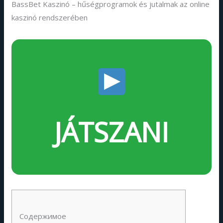
BassBet Kaszinó – hűségprogramok és jutalmak az online
kaszinó rendszerében
JÁTSZANI
Содержимое