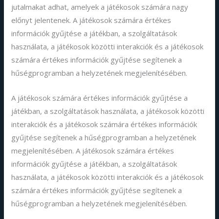
jutalmakat adhat, amelyek a játékosok számára nagy
előnyt jelentenek. A játékosok számára értékes
információk gyűjtése a játékban, a szolgáltatások
használata, a játékosok közötti interakciók és a játékosok
számára értékes információk gyűjtése segítenek a
hűségprogramban a helyzetének megjelenítésében.
A játékosok számára értékes információk gyűjtése a
játékban, a szolgáltatások használata, a játékosok közötti
interakciók és a játékosok számára értékes információk
gyűjtése segítenek a hűségprogramban a helyzetének
megjelenítésében. A játékosok számára értékes
információk gyűjtése a játékban, a szolgáltatások
használata, a játékosok közötti interakciók és a játékosok
számára értékes információk gyűjtése segítenek a
hűségprogramban a helyzetének megjelenítésében.