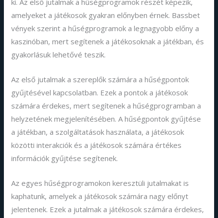
ki. Az első jutalmak a hűségprogramok részét képezik,
amelyeket a játékosok gyakran előnyben érnek. Bassbet
vények szerint a hűségprogramok a legnagyobb előny a
kaszinóban, mert segítenek a játékosoknak a játékban, és
gyakorlásuk lehetővé teszik.
Az első jutalmak a szereplők számára a hűségpontok
gyűjtésével kapcsolatban. Ezek a pontok a játékosok
számára érdekes, mert segítenek a hűségprogramban a
helyzetének megjelenítésében. A hűségpontok gyűjtése
a játékban, a szolgáltatások használata, a játékosok
közötti interakciók és a játékosok számára értékes
információk gyűjtése segítenek.
Az egyes hűségprogramokon keresztüli jutalmakat is
kaphatunk, amelyek a játékosok számára nagy előnyt
jelentenek. Ezek a jutalmak a játékosok számára érdekes,